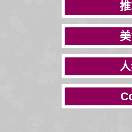
推
美
人
C