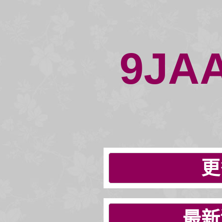
9JA
更
最新