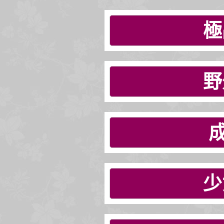
極
野
少