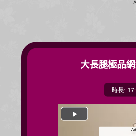
A
大長腿極品網
時長: 17:
開
Ad
始