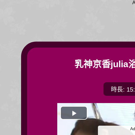
A
乳神京香juli
時長: 15:
開
Ad
始