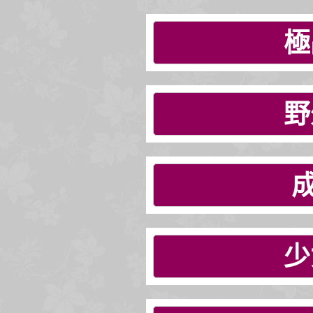
極
野
少