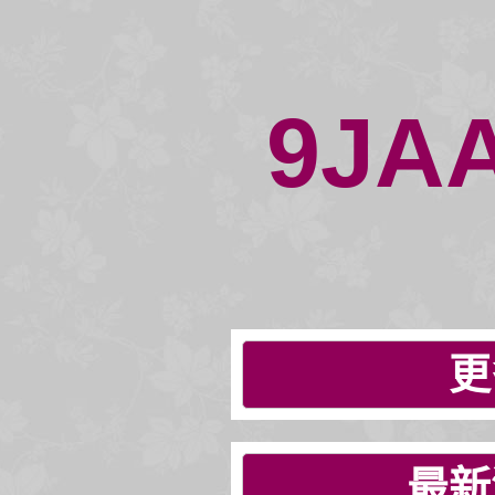
9JA
更
最新