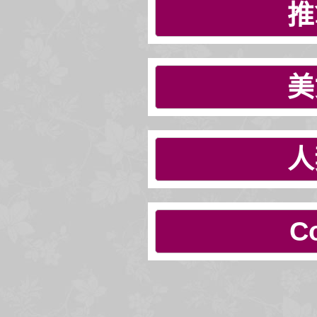
推
美
人
C