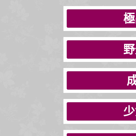
極
野
少