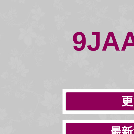
9JA
更
最新