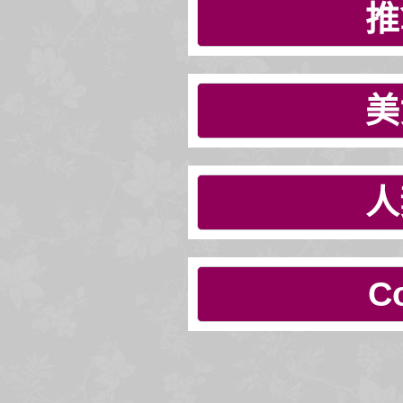
推
美
人
C