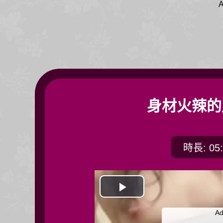
A
身材火辣的
時長: 05:
開
Ad
始