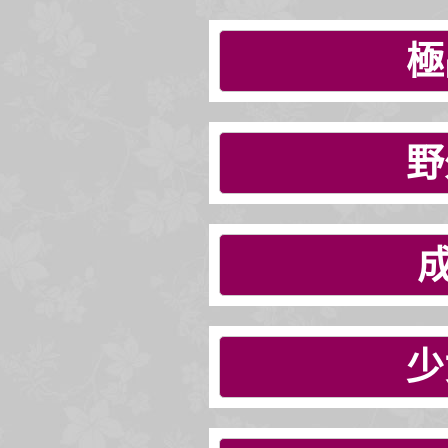
極
野
少