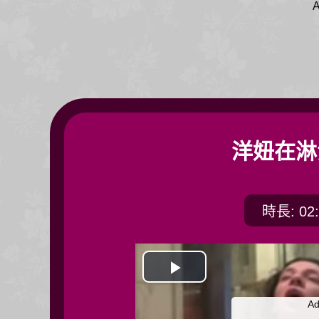
A
洋妞在淋
時長: 02:
開
Ad
始