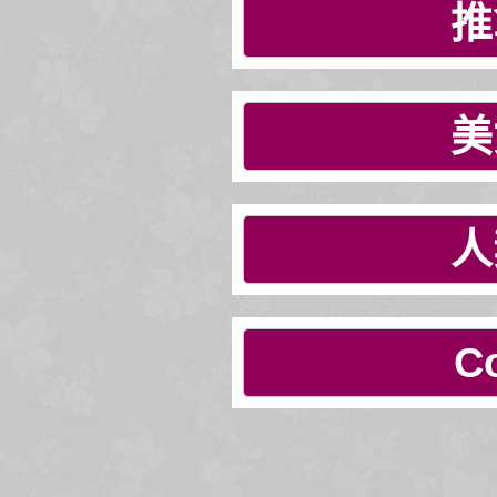
推
美
人
C