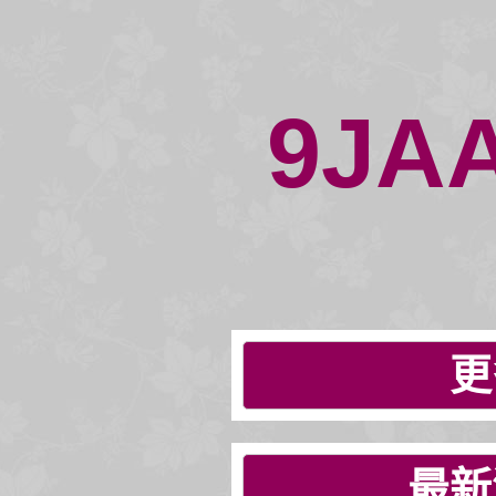
9JA
更
最新