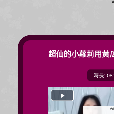
A
超仙的小蘿莉用黃
時長: 08:
開
Ad
始