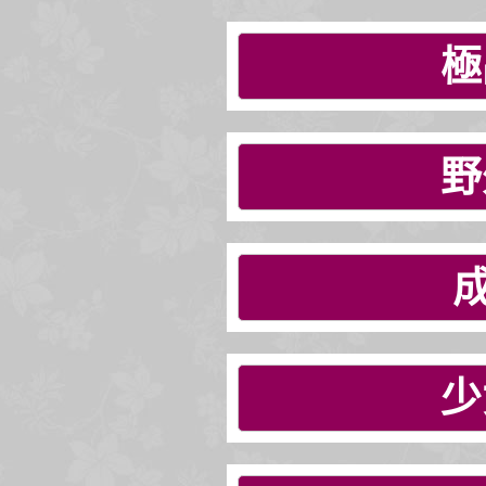
極
野
少