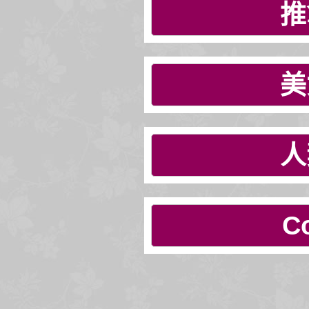
推
美
人
C