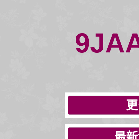
9JA
更
最新